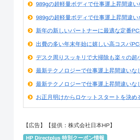
989gの超軽量ボディで仕事運上昇間違
989gの超軽量ボディで仕事運上昇間違
新年の新しいパートナーに最適な定番P
出費の多い年末年始に嬉しい高コスパP
デスク周りスッキリで大掃除も楽々の超
最新テクノロジーで仕事運上昇間違いな
最新テクノロジーで仕事運上昇間違いな
お正月明けからロケットスタートを決め
【広告】【提供：株式会社日本HP】
HP Directplus 特別クーポン情報