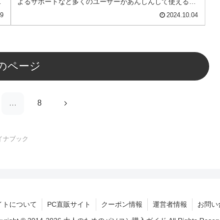
お
よるサポートなど多くのユーザーがあんしんして使えるモ
バイルノートです。
19
2024.10.04
のページ
次
…
8
へ
イナブック
イトについて
PC直販サイト
クーポン情報
運営者情報
お問い