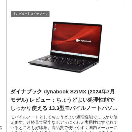
【レビュー】ダイナブック
ダイナブック dynabook SZ/MX (2024年7月
モデル) レビュー：ちょうどよい処理性能で
しっかり使える 13.3型モバイルノートパソコ
ン
モバイルノートとしてちょうどよい処理性能でしっかり使
えます。超軽量で堅牢なボディにくわえ実用性にすぐれて
ス
いるところも好印象。高品質で使いやすく国内メーカーに