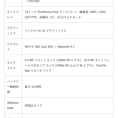
・1TB SSD
ディスプ
13インチ PixelSense Flow ディスプレイ、解像度: 2880 x 1920
レイ
(267 PPI)、縦横比: 3:2、10 点マルチタッチ
グラフィ
インテル Iris Xe グラフィックス
ックス
ワイヤレ
Wi-Fi 6: 802.11ax 対応 ＋ Bluetooth 5.1
ス
5.0 MP フロント カメラ (1080p HD ビデオ)、10.0 MP オートフォ
カメラ、
ーカス付きリア カメラ (1080p HD および 4k ビデオ)、Dual far-
マイク
field スタジオ マイク
バッテリ
ー駆動時
最大 16 時間
間
Windows
顔認証カメラ
Hello