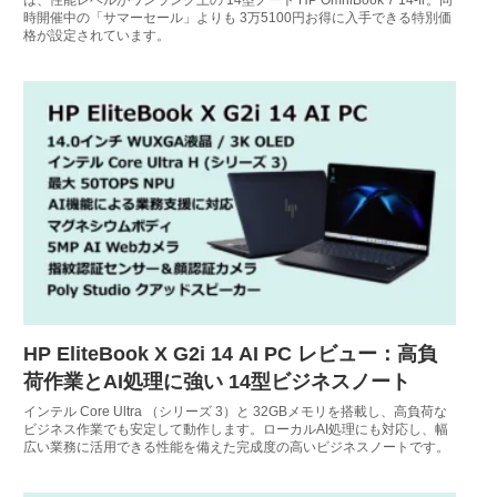
は、性能レベルがワンランク上の 14型ノート HP OmniBook 7 14-fr。同
時開催中の「サマーセール」よりも 3万5100円お得に入手できる特別価
格が設定されています。
HP EliteBook X G2i 14 AI PC レビュー：高負
荷作業とAI処理に強い 14型ビジネスノート
インテル Core Ultra （シリーズ 3）と 32GBメモリを搭載し、高負荷な
ビジネス作業でも安定して動作します。ローカルAI処理にも対応し、幅
広い業務に活用できる性能を備えた完成度の高いビジネスノートです。