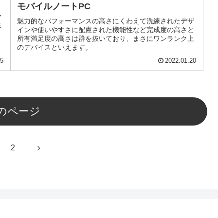
モバイルノートPC
予
魅力的なパフォーマンスの高さにくわえて洗練されたデザ
在
インや使いやすさに配慮された機能性など完成度の高さと
所有満足度の高さは群を抜いており、まさにワンランク上
のデバイスといえます。
25
2022.01.20
のページ
次
2
へ