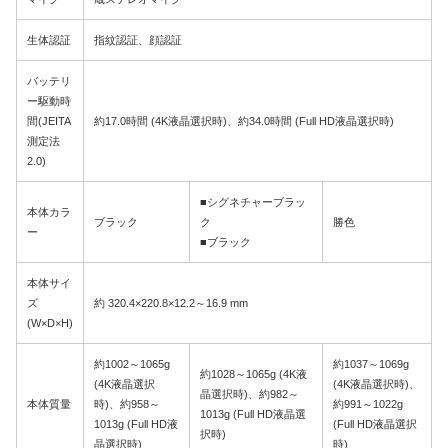
生体認証
指紋認証、顔認証
バッテリ
ー駆動時
間(JEITA
約17.0時間 (4K液晶選択時)、約34.0時間 (Full HD液晶選択時)
測定法
2.0)
■シグネチャーブラッ
本体カラ
ブラック
ク
勝色
ー
■ブラック
本体サイ
ズ
約 320.4×220.8×12.2～16.9 mm
(W×D×H)
約1002～1065g
約1037～1069g
約1028～1065g (4K液
(4K液晶選択
(4K液晶選択時)、
晶選択時)、約982～
本体質量
時)、約958～
約991～1022g
1013g (Full HD液晶選
1013g (Full HD液
(Full HD液晶選択
択時)
晶選択時)
時)