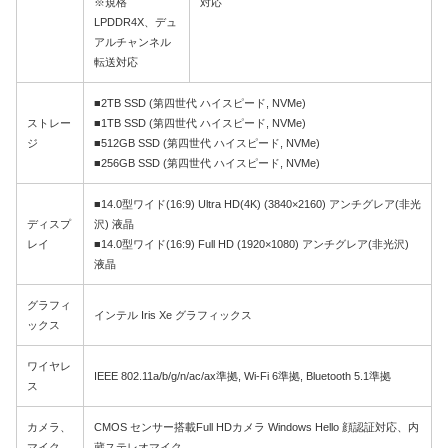
※規格
対応
LPDDR4X、デュ
アルチャンネル
転送対応
■2TB SSD (第四世代 ハイスピード, NVMe)
ストレー
■1TB SSD (第四世代 ハイスピード, NVMe)
ジ
■512GB SSD (第四世代 ハイスピード, NVMe)
■256GB SSD (第四世代 ハイスピード, NVMe)
■14.0型ワイド(16:9) Ultra HD(4K) (3840×2160) アンチグレア(非光
ディスプ
沢) 液晶
レイ
■14.0型ワイド(16:9) Full HD (1920×1080) アンチグレア(非光沢)
液晶
グラフィ
インテル Iris Xe グラフィックス
ックス
ワイヤレ
IEEE 802.11a/b/g/n/ac/ax準拠, Wi-Fi 6準拠, Bluetooth 5.1準拠
ス
カメラ、
CMOS センサー搭載Full HDカメラ Windows Hello 顔認証対応、内
マイク
蔵ステレオマイク