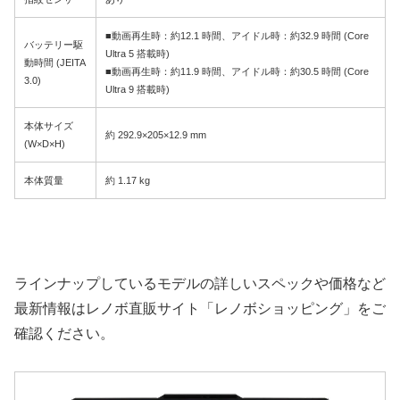
■動画再生時：約12.1 時間、アイドル時：約32.9 時間 (Core
バッテリー駆
Ultra 5 搭載時)
動時間 (JEITA
■動画再生時：約11.9 時間、アイドル時：約30.5 時間 (Core
3.0)
Ultra 9 搭載時)
本体サイズ
約 292.9×205×12.9 mm
(W×D×H)
本体質量
約 1.17 kg
ラインナップしているモデルの詳しいスペックや価格など
最新情報はレノボ直販サイト「レノボショッピング」をご
確認ください。