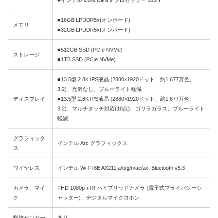
■16GB LPDDR5x(オンボード)
メモリ
■32GB LPDDR5x(オンボード)
■512GB SSD (PCIe NVMe)
ストレージ
■1TB SSD (PCIe NVMe)
■13.5型 2.8K IPS液晶 (2880×1920ドット、約1,677万色、
3:2)、光沢なし、ブルーライト軽減
ディスプレイ
■13.5型 2.8K IPS液晶 (2880×1920ドット、約1,677万色、
3:2)、マルチタッチ対応(10点)、ゴリラガラス、ブルーライト
軽減
グラフィック
インテル Arc グラフィックス
ス
ワイヤレス
インテル Wi-Fi 6E AX211 a/b/g/n/ac/ax, Bluetooth v5.3
カメラ、マイ
FHD 1080p＋IR ハイブリッドカメラ (電子式プライバシーシ
ク
ャッター)、デジタルマイクロホン
指紋センサー
あり