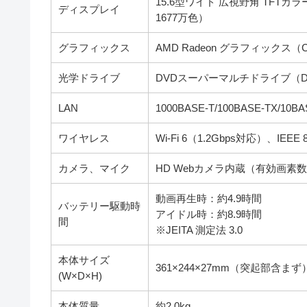
15.6型ワイド 広視野角 TFTカラ
ディスプレイ
1677万色）
グラフィックス
AMD Radeon グラフィックス
光学ドライブ
DVDスーパーマルチドライブ（D
LAN
1000BASE-T/100BASE-TX/1
ワイヤレス
Wi-Fi 6（1.2Gbps対応）、IEEE 8
カメラ、マイク
HD Webカメラ内蔵（有効画素
動画再生時：約4.9時間
バッテリー駆動時
アイドル時：約8.9時間
間
※JEITA 測定法 3.0
本体サイズ
361×244×27mm（突起部含まず
(W×D×H)
本体質量
約2.0kg