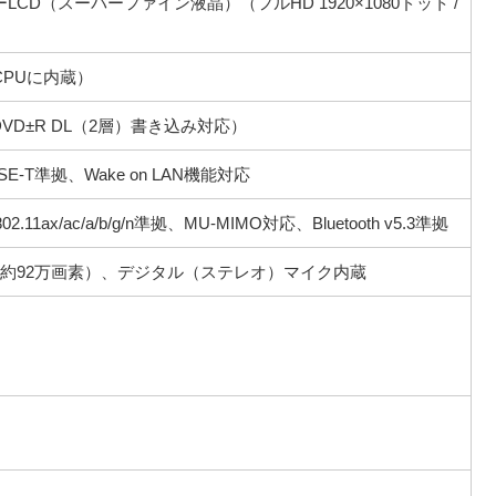
ーLCD（スーパーファイン液晶）（フルHD 1920×1080ドット /
（CPUに内蔵）
VD±R DL（2層）書き込み対応）
0BASE-T準拠、Wake on LAN機能対応
02.11ax/ac/a/b/g/n準拠、MU-MIMO対応、Bluetooth v5.3準拠
数約92万画素）、デジタル（ステレオ）マイク内蔵
）