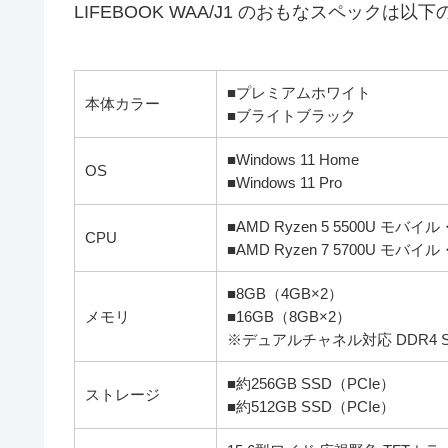
LIFEBOOK WAA/J1 のおもなスペックは以
■プレミアムホワイト
本体カラー
■ブライトブラック
■Windows 11 Home
OS
■Windows 11 Pro
■AMD Ryzen 5 5500U モ
CPU
■AMD Ryzen 7 5700U モ
■8GB（4GB×2）
メモリ
■16GB（8GB×2）
※デュアルチャネル対応 DDR4 SDR
■約256GB SSD（PCIe）
ストレージ
■約512GB SSD（PCIe）