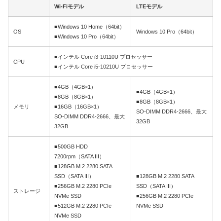
Wi-Fiモデル
LTEモデル
■Windows 10 Home（64bit）
OS
Windows 10 Pro（64bit）
■Windows 10 Pro（64bit）
■インテル Core i3-10110U プロセッサー
CPU
■インテル Core i5-10210U プロセッサー
■4GB（4GB×1）
■4GB（4GB×1）
■8GB（8GB×1）
■8GB（8GB×1）
メモリ
■16GB（16GB×1）
SO-DIMM DDR4-2666、最大
SO-DIMM DDR4-2666、最大
32GB
32GB
■500GB HDD
7200rpm（SATA III）
■128GB M.2 2280 SATA
SSD（SATA III）
■128GB M.2 2280 SATA
■256GB M.2 2280 PCIe
SSD（SATA III）
ストレージ
NVMe SSD
■256GB M.2 2280 PCIe
■512GB M.2 2280 PCIe
NVMe SSD
NVMe SSD