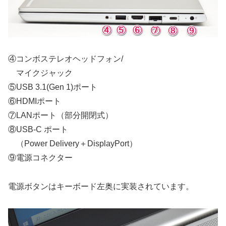
④コンボステレオヘッドフォン/
マイクジャック
⑤USB 3.1(Gen 1)ポート
⑥HDMIポート
⑦LANポート（部分開閉式）
⑧USB-C ポート
（Power Delivery＋DisplayPort）
⑨電源コネクター
電源ボタンはキーボード左奥に実装されています。