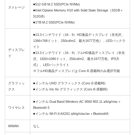
■512 GB M.2 SSD(PCIe NVMe)
ストレージ
■Intel Optane Memory H10 with Solid State Storage（32GB＋
512GB）
■1TB M.2 SSD(PCIe NVMe)
■13.3インチワイド（16：9）HD液晶ディスプレイ（非光沢、
1366×768ドット、250cd/m2、最大1677万色）、LEDバックラ
イト
ディスプレ
■13.3インチワイド（16：9）フルHD液晶ディスプレイ（非光
イ
沢、1920×1080ドット、250cd/m2、最大1677万色、IPS方
式）、LEDバックライト
※フルHD液晶ディスプレイは Core i5 搭載時のみ選択可能
グラフィッ
■インテル UHD グラフィックス (Core i3 搭載時)
クス
■インテル Iris Xe グラフィックス (Core i5 搭載時)
■インテル Dual Band Wireless-AC 9560 802.11 a/b/g/n/ac＋
ワイヤレス
Bluetooth 5
■インテル Wi-Fi 6 AX201 a/b/g/n/ac/ax＋Bluetooth5
WWAN
なし