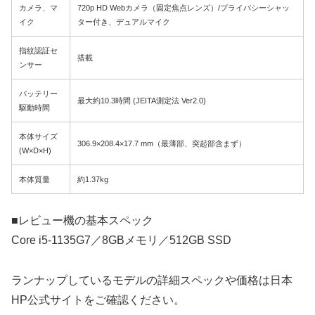
カメラ、マ
720p HD Webカメラ（固定焦点レンズ）/プライバシーシャッ
イク
ター付き、デュアルマイク
指紋認証セ
搭載
ンサー
バッテリー
最大約10.3時間 (JEITA測定法 Ver2.0)
駆動時間
本体サイズ
306.9×208.4×17.7 mm（最薄部、突起部含まず）
(W×D×H)
本体質量
約1.37kg
■レビュー機の基本スペック
Core i5-1135G7／8GBメモリ／512GB SSD
ランナップしているモデルの詳細スペックや価格は日本
HP公式サイトをご確認ください。