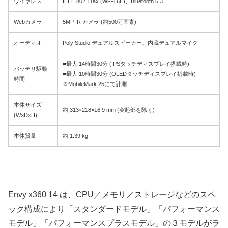
ワイヤレス
IEEE 802.11ax (Wi-Fi 6E)、Bluetooth 5.3
Webカメラ
5MP IR カメラ (約500万画素)
オーディオ
Poly Studio デュアルスピーカー、内蔵デュアルマイク
■最大 14時間30分 (IPSタッチディスプレイ搭載時)
バッテリ駆動
■最大 10時間30分 (OLEDタッチディスプレイ搭載時)
時間
※MobileMark 25にて計測
本体サイズ
約 313×218×16.9 mm (突起部を除く)
(W×D×H)
本体質量
約 1.39 kg
Envy x360 14 は、CPU／メモリ／ストレージなどのスペ
ック構成により「スタンダードモデル」「パフォーマンス
モデル」「パフォーマンスプラスモデル」の３モデルがラ