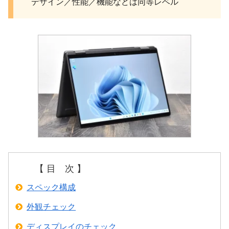
デザイン／性能／機能などは同等レベル
【 目 次 】
スペック構成
外観チェック
ディスプレイのチェック