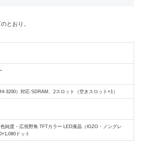
以下のとおり。
ー
DDR4-3200）対応 SDRAM、2スロット（空きスロット×1）
・高色純度・広視野角 TFTカラー LED液晶（IGZO・ノングレ
×1,080ドット