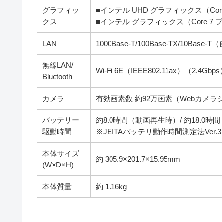
グラフィッ
■インテル UHD グラフィックス（Core
クス
■インテル グラフィックス（Core 7 
LAN
1000Base-T/100Base-TX/10Base
無線LAN/
Wi-Fi 6E（IEEE802.11ax）（2.4Gbps）
Bluetooth
カメラ
有効画素数 約92万画素（Webカメ
バッテリー
約8.0時間（動画再生時）/ 約18.0
駆動時間
※JEITAバッテリ動作時間測定法Ver.3.
本体サイズ
約 305.9×201.7×15.95mm
(W×D×H)
本体質量
約 1.16kg