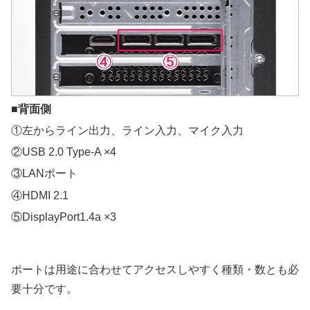
■背面側
①左からライン出力、ライン入力、マイク入力
②USB 2.0 Type-A ×4
③LANポート
④HDMI 2.1
⑤DisplayPort1.4a ×3
ポートは用途に合わせてアクセスしやすく種類・数とも必
要十分です。