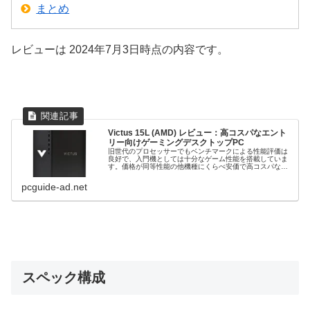
まとめ
レビューは 2024年7月3日時点の内容です。
Victus 15L (AMD) レビュー：高コスパなエント
リー向けゲーミングデスクトップPC
旧世代のプロセッサーでもベンチマークによる性能評価は
良好で、入門機としては十分なゲーム性能を搭載していま
す。価格が同等性能の他機種にくらべ安価で高コスパなと
ころも魅力。写真編集などのクリエイティブ作業にも幅広
く活用できます。
pcguide-ad.net
スペック構成