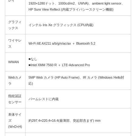
レイ
1920×1280ドット、1000cd/m2、UWVA)、ambient light sensor、
HP Sure View Reflect (内蔵プライバシースクリーン機能)
グラフィ
インテル Iris Xe グラフィックス (CPU内蔵)
ックス
ワイヤレ
Wi-Fi 6E AX211 a/b/g/n/ac/ax ＋ Bluetooth 5.2
ス
■なし
WWAN
■Intel XMM 7560 R ＋ LTE-Advanced Pro
Webカメ
5MP Web カメラ (HP Auto Frame)、IR カメラ (Windows Hello対
ラ
応)
指紋認証
パームレストに内蔵
センサー
本体サイ
ズ
約297.4×220.4×16.4(最薄部、突起部含まず) mm
(W×D×H)