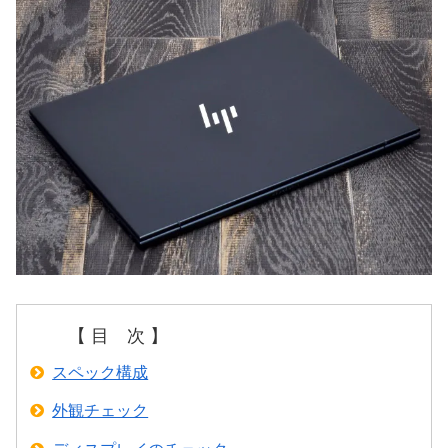
【 目 次 】
スペック構成
外観チェック