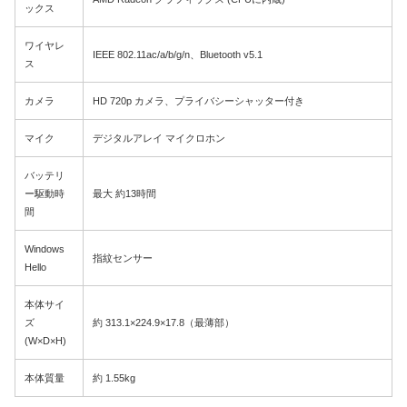
ックス
ワイヤレ
IEEE 802.11ac/a/b/g/n、Bluetooth v5.1
ス
カメラ
HD 720p カメラ、プライバシーシャッター付き
マイク
デジタルアレイ マイクロホン
バッテリ
ー駆動時
最大 約13時間
間
Windows
指紋センサー
Hello
本体サイ
ズ
約 313.1×224.9×17.8（最薄部）
(W×D×H)
本体質量
約 1.55kg