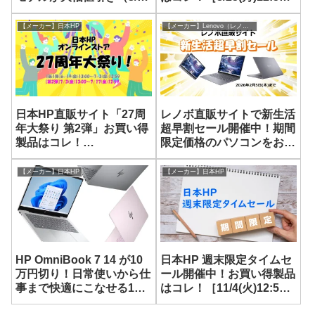
12:59 まで）
まで］
【メーカー】日本HP
【メーカー】Lenovo（レノボ）
日本HP直販サイト「27周
レノボ直販サイトで新生活
年大祭り 第2弾」お買い得
超早割セール開催中！期間
製品はコレ！
限定価格のパソコンをお得
［2026/7/17(金)12:59ま
に入手！
で］
【メーカー】日本HP
【メーカー】日本HP
HP OmniBook 7 14 が10
日本HP 週末限定タイムセ
万円切り！日常使いから仕
ール開催中！お買い得製品
事まで快適にこなせる14
はコレ！［11/4(火)12:59
型ノート
まで］