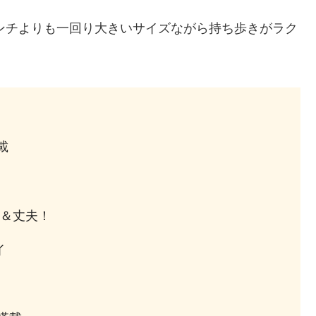
インチよりも一回り大きいサイズながら持ち歩きがラク
載
＆丈夫！
イ