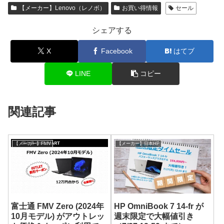
【メーカー】Lenovo（レノボ）
お買い得情報
セール
シェアする
X
Facebook
はてブ
LINE
コピー
関連記事
【メーカー】FMV
【メーカー】日本HP
富士通 FMV Zero (2024年
HP OmniBook 7 14-fr が
10月モデル) がアウトレッ
週末限定で大幅値引き