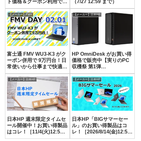
ト価格＆クーポン利用で
（7/27 12:59 まで）
12万円台から入手可能！
【メーカー】FMV
【メーカー】日本HP
富士通 FMV WU3-K3 がク
HP OmniDesk がお買い得
ーポン併用で 9万円台！日
価格で販売中【実りのPC
常使いから仕事まで快適に
収穫祭 第1弾
こなせる超軽量モバイルノ
9/12(金)12:59 まで】
ート
【メーカー】日本HP
【メーカー】日本HP
日本HP 週末限定タイムセ
日本HP「BIGサマーセー
ール開催中！お買い得製品
ル」のお買い得製品はコ
はコレ！［11/4(火)12:59
レ！［2026/8/14(金)12:59
まで］
まで］