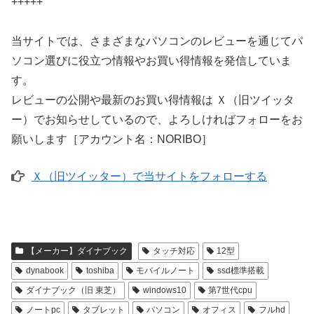
+++++
当サイトでは、さまざまなパソコンのレビューを通じてパ
ソコン選びに役立つ情報やお買い得情報を発信していま
す。
レビューの公開や最新のお買い得情報は Ｘ（旧ツイッタ
ー）でお知らせしているので、よろしければフォローをお
願いします［アカウント名：NORIBO］
Ｘ（旧ツイッター）で当サイトをフォローする
【メーカー】ダイナブック
タッチ対応
12型
dynabook
toshiba
モバイルノート
ssd標準搭載
ダイナブック（旧 東芝）
windows10
第7世代cpu
ノートpc
タブレット
パソコン
オフィス
フルhd