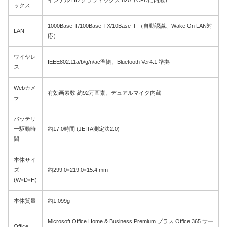
ックス
1000Base-T/100Base-TX/10Base-T （自動認識、Wake On LAN対
LAN
応）
ワイヤレ
IEEE802.11a/b/g/n/ac準拠、Bluetooth Ver4.1 準拠
ス
Webカメ
有効画素数 約92万画素、デュアルマイク内蔵
ラ
バッテリ
ー駆動時
約17.0時間 (JEITA測定法2.0)
間
本体サイ
ズ
約299.0×219.0×15.4 mm
(W×D×H)
本体質量
約1,099g
Microsoft Office Home & Business Premium プラス Office 365 サー
Office