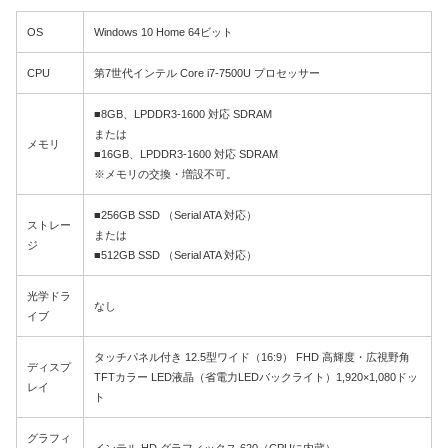
OS
Windows 10 Home 64ビット
CPU
第7世代インテル Core i7-7500U プロセッサー
■8GB、LPDDR3-1600 対応 SDRAM
または
メモリ
■16GB、LPDDR3-1600 対応 SDRAM
※メモリの交換・増設不可。
■256GB SSD （Serial ATA 対応）
ストレー
または
ジ
■512GB SSD （Serial ATA 対応）
光学ドラ
なし
イブ
タッチパネル付き 12.5型ワイド（16:9） FHD 高輝度・広視野角
ディスプ
TFTカラー LED液晶（省電力LEDバックライト）1,920×1,080ドッ
レイ
ト
グラフィ
インテル HD グラフィックス 620（CPUに内蔵）