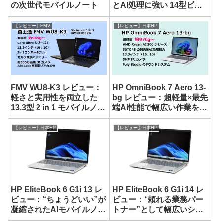
の次世代モバイルノート
とAI処理に強い 14型ビジ
ネスノート
【レビュー】FMV
【レビュー】日本HP
FMV WU8-K3 レビュー：
HP OmniBook 7 Aero 13-
軽さと実用性を両立した
bg レビュー：超軽量×最先
13.3型 2 in 1 モバイルノー
端AI性能で幅広い作業を快
ト
適にこなす 13.3型モバイ
ルノート
【レビュー】日本HP
【レビュー】日本HP
HP EliteBook 6 G1i 13 レ
HP EliteBook 6 G1i 14 レ
ビュー：“ちょうどいい”が
ビュー：“頼れる業務パー
凝縮されたAIモバイルノー
トナー”として幅広いシー
ト
ンで活用できる 14型 AIモ