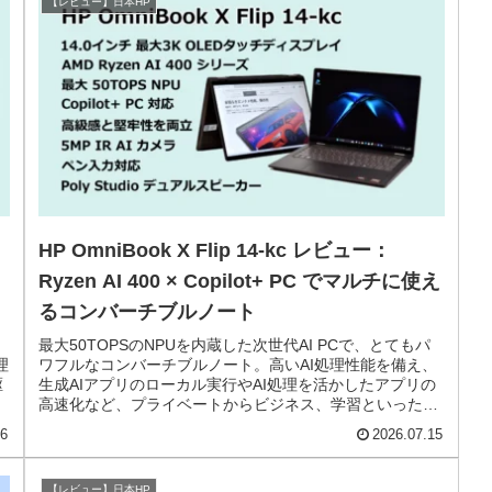
【レビュー】日本HP
HP OmniBook X Flip 14-kc レビュー：
Ryzen AI 400 × Copilot+ PC でマルチに使え
るコンバーチブルノート
最大50TOPSのNPUを内蔵した次世代AI PCで、とてもパ
理
ワフルなコンバーチブルノート。高いAI処理性能を備え、
駆
生成AIアプリのローカル実行やAI処理を活かしたアプリの
高速化など、プライベートからビジネス、学習といった用
途に幅広く対応できます。
26
2026.07.15
【レビュー】日本HP