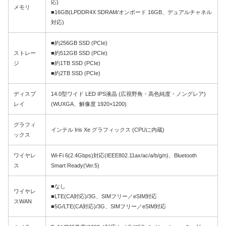
応)
メモリ
■16GB(LPDDR4X SDRAM/オンボード 16GB、デュアルチャネル
対応)
■約256GB SSD (PCIe)
ストレー
■約512GB SSD (PCIe)
ジ
■約1TB SSD (PCIe)
■約2TB SSD (PCIe)
ディスプ
14.0型ワイド LED IPS液晶 (広視野角・高色純度・ノングレア)
レイ
(WUXGA、解像度 1920×1200)
グラフィ
インテル Iris Xe グラフィックス (CPUに内蔵)
ックス
ワイヤレ
Wi-Fi 6(2.4Gbps)対応(IEEE802.11ax/ac/a/b/g/n)、Bluetooth
ス
Smart Ready(Ver.5)
■なし
ワイヤレ
■LTE(CA対応)/3G、SIMフリー／eSIM対応
スWAN
■5G/LTE(CA対応)/3G、SIMフリー／eSIM対応