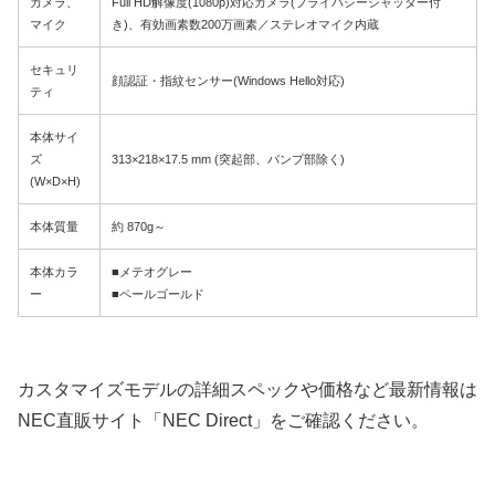
カメラ、
Full HD解像度(1080p)対応カメラ(プライバシーシャッター付
マイク
き)、有効画素数200万画素／ステレオマイク内蔵
セキュリ
顔認証・指紋センサー(Windows Hello対応)
ティ
本体サイ
ズ
313×218×17.5 mm (突起部、バンプ部除く)
(W×D×H)
本体質量
約 870g～
本体カラ
■メテオグレー
ー
■ペールゴールド
カスタマイズモデルの詳細スペックや価格など最新情報は
NEC直販サイト「NEC Direct」をご確認ください。