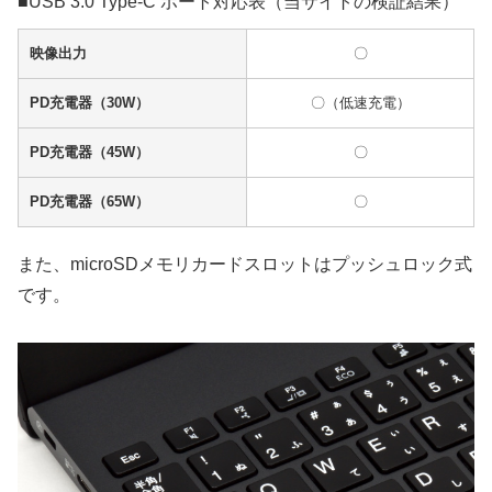
■USB 3.0 Type-C ポート対応表（当サイトの検証結果）
映像出力
〇
PD充電器（30W）
〇（低速充電）
PD充電器（45W）
〇
PD充電器（65W）
〇
また、microSDメモリカードスロットはプッシュロック式
です。