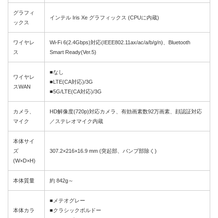
グラフィ
インテル Iris Xe グラフィックス (CPUに内蔵)
ックス
ワイヤレ
Wi-Fi 6(2.4Gbps)対応(IEEE802.11ax/ac/a/b/g/n)、Bluetooth
ス
Smart Ready(Ver.5)
■なし
ワイヤレ
■LTE(CA対応)/3G
スWAN
■5G/LTE(CA対応)/3G
カメラ、
HD解像度(720p)対応カメラ、有効画素数92万画素、顔認証対応
マイク
／ステレオマイク内蔵
本体サイ
ズ
307.2×216×16.9 mm (突起部、バンプ部除く)
(W×D×H)
本体質量
約 842g～
■メテオグレー
本体カラ
■クラシックボルドー