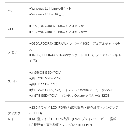
■Windows 10 Home 64ビット
OS
■Windows 10 Pro 64ビット
■インテル Core i5-1135G7 プロセッサー
CPU
■インテル Core i7-1165G7 プロセッサー
■8GB(LPDDR4X SDRAM/オンボード 8GB、デュアルチャネル対
応)
メモリ
■16GB(LPDDR4X SDRAM/オンボード 16GB、デュアルチャネル
対応)
■約256GB SSD (PCIe)
■約512GB SSD (PCIe)
ストレー
■約1TB SSD (PCIe)
ジ
■約512GB SSD (PCIe)＋インテル Optane メモリー約32GB
■約1TB SSD (PCIe)＋インテル Optane メモリー約32GB
■13.3型ワイド LED IPS液晶 (広視野角・高色純度・ノングレア)
ディスプ
(Full HD)
レイ
■13.3型ワイド LED IPS液晶 ［LAVIEプライバシーガード搭載］
(広視野角・高色純度・ノングレア)(Full HD)