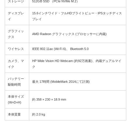
ストレージ
512GB SSD （PCIe NVMe M.2）
ディスプレ
15.6インチワイド・フルHDブライトビュー・IPSタッチディス
イ
プレイ
グラフィッ
AMD Radeon グラフィックス (プロセッサーに内蔵)
クス
ワイヤレス
IEEE 802.11ax (Wi-Fi 6)、 Bluetooth 5.0
カメラ、マ
HP Wide Vision HD Webcam (約92万画素)、内蔵デュアルマイ
イク
ク
バッテリー
最大 17時間 (MobileMark 2014にて計測)
駆動時間
本体サイズ
約 358 × 230 × 18.9 mm
(W×D×H)
本体質量
約 2.0 kg