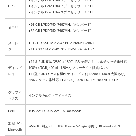
■インテル Core Ultra 5 プロセッサー 125H
CPU
■インテル Core Ultra 7 プロセッサー 155H
■インテル Core Ultra 9 プロセッサー 185H
■16 GB LPDDR5X-7467MHz (オンボード)
メモリ
■32 GB LPDDR5X-7467MHz (オンボード)
ストレー
■512 GB SSD M.2 2242 PCIe-NVMe Gen4 TLC
ジ
■1TB SSD M.2 2242 PCIe-NVMe Gen4 TLC
■14型 2.8K液晶 (2880 x 1800) IPS, 光沢なし, マルチタッチ非対応,
ディスプ
100% sRGB, 400 nit, 120Hz, ブルーライト軽減パネル
レイ
■14型 2.8K OLED(有機ELディスプレイ) (2880 x 1800) 光沢あり,
マルチタッチ非対応, HDR500, 100% DCI-P3, 400 nit, 120Hz
グラフィ
インテル Arcグラフィックス
ックス
LAN
10BASE-T/100BASE-TX/1000BASE-T
無線LAN/
Wi-Fi 6E 対応 (IEEE802.11ax/ac/a/b/g/n 準拠)、Bluetooth v5.3
Bluetooth