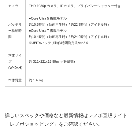
カメラ
FHD 1080p カメラ、IRカメラ、プライバシーシャッター付き
■Core Ultra 5 搭載モデル
バッテリ
約10.5時間（動画再生時）/ 約22.7時間（アイドル時）
ー駆動時
■Core Ultra 7 搭載モデル
間
約10.4時間（動画再生時）/ 約24.9時間（アイドル時）
※JEITAバッテリ動作時間測定法Ver.3.0
本体サイ
ズ
約 312x221x15.99mm (最薄部)
(W×D×H)
本体質量
約 1.46kg
詳しいスペックや価格など最新情報はレノボ直販サイト
「レノボショッピング」をご確認ください。