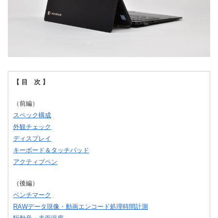
【 目 次 】
（前編）
スペック構成
外観チェック
ディスプレイ
キーボード＆タッチパッド
アクティブペン
（後編）
ベンチマーク
RAWデータ現像・動画エンコード処理時間計測