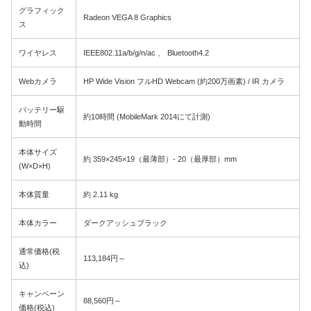
グラフィック
Radeon VEGA 8 Graphics
ス
ワイヤレス
IEEE802.11a/b/g/n/ac 、 Bluetooth4.2
Webカメラ
HP Wide Vision フルHD Webcam (約200万画素) / IR カメラ
バッテリー駆
約10時間 (MobileMark 2014にて計測)
動時間
本体サイズ
約 359×245×19（最薄部）- 20（最厚部）mm
(W×D×H)
本体質量
約 2.11 kg
本体カラー
ダークアッシュブラック
通常価格(税
113,184円～
込)
キャンペーン
88,560円～
価格(税込)