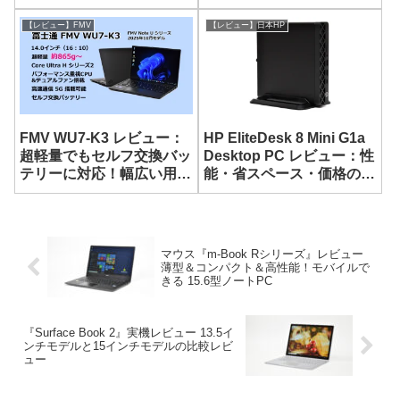
モバイルノート
ノート
【レビュー】FMV
【レビュー】日本HP
FMV WU7-K3 レビュー：
HP EliteDesk 8 Mini G1a
超軽量でもセルフ交換バッ
Desktop PC レビュー：性
テリーに対応！幅広い用途
能・省スペース・価格のバ
に使える14型モバイルノ
ランスにすぐれた超小型
ート
PC
マウス『m-Book Rシリーズ』レビュー
薄型＆コンパクト＆高性能！モバイルで
きる 15.6型ノートPC
『Surface Book 2』実機レビュー 13.5イ
ンチモデルと15インチモデルの比較レビ
ュー