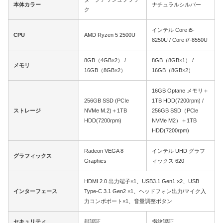
本体カラー
ナチュラルシルバー
ク
インテル Core i5-
CPU
AMD Ryzen 5 2500U
8250U / Core i7-8550U
8GB（4GB×2） /
8GB（8GB×1） /
メモリ
16GB（8GB×2）
16GB（8GB×2）
16GB Optane メモリ＋
256GB SSD (PCIe
1TB HDD(7200rpm) /
ストレージ
NVMe M.2)＋1TB
256GB SSD（PCle
HDD(7200rpm)
NVMe M2）＋1TB
HDD(7200rpm)
Radeon VEGA 8
インテル UHD グラフ
グラフィックス
Graphics
ィックス 620
HDMI 2.0 出力端子×1、USB3.1 Gen1 ×2、USB
インターフェース
Type-C 3.1 Gen2 ×1、ヘッドフォン出力/マイク入
力コンボポート×1、音量調整ボタン
セキュリティ
顔認証
指紋認証