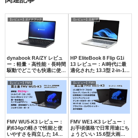
【レビュー】ダイナブック
【レビュー】日本HP
dynabook RA/ZY レビュ
HP EliteBook 8 Flip G1i
ー：軽量・高性能・長時間
13 レビュー：AI時代に最
駆動でどこでも快適に使え
適化された 13.3型 2-in-1ノ
る 13.3型モバイルノート
ート
【レビュー】FMV
【レビュー】FMV
FMV WU5-K3 レビュー：
FMV WE1-K3 レビュー：
約634gの軽さで性能と使
お手頃価格で日常用途にち
いやすさを両立した 14型
ょうどいい 15.6型大画面