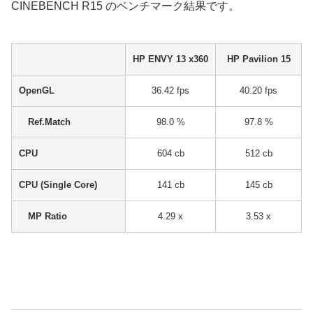
CINEBENCH R15 のベンチマーク結果です。
HP ENVY 13 x360
HP Pavilion 15
OpenGL
36.42 fps
40.20 fps
Ref.Match
98.0 %
97.8 %
CPU
604 cb
512 cb
CPU (Single Core)
141 cb
145 cb
MP Ratio
4.29 x
3.53 x