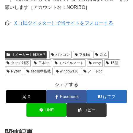
願いします［アカウント名：NORIBO］
Ｘ（旧ツイッター）で当サイトをフォローする
【メーカー】日本HP
パソコン
フルhd
2in1
タッチ対応
日本hp
モバイルノート
envy
15型
Ryzen
ssd標準搭載
windows10
ノートpc
シェアする
X
Facebook
はてブ
LINE
コピー
関連記事