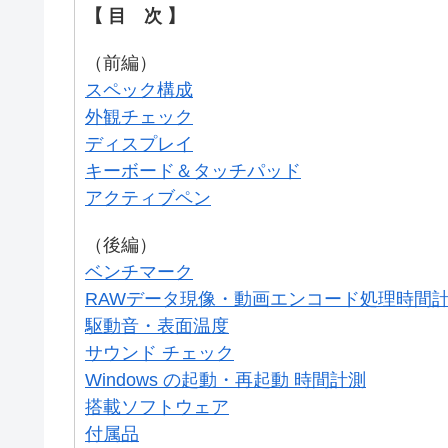
【 目 次 】
（前編）
スペック構成
外観チェック
ディスプレイ
キーボード＆タッチパッド
アクティブペン
（後編）
ベンチマーク
RAWデータ現像・動画エンコード処理時間
駆動音・表面温度
サウンド チェック
Windows の起動・再起動 時間計測
搭載ソフトウェア
付属品