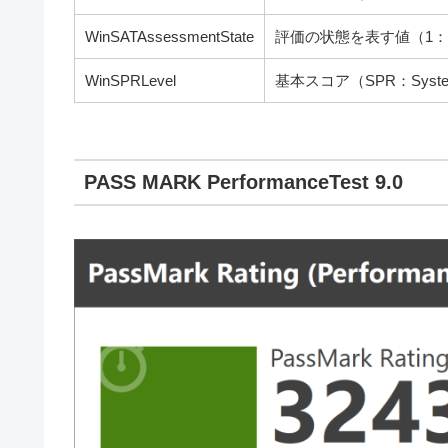
WinSATAssessmentState
評価の状態を表す値（1：
WinSPRLevel
基本スコア（SPR：System P
PASS MARK PerformanceTest 9.0