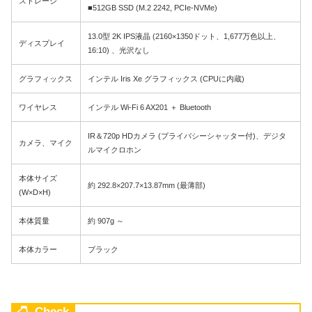
ストレージ
■512GB SSD (M.2 2242, PCIe-NVMe)
13.0型 2K IPS液晶 (2160×1350ドット、1,677万色以上、
ディスプレイ
16:10) 、光沢なし
グラフィックス
インテル Iris Xe グラフィックス (CPUに内蔵)
ワイヤレス
インテル Wi-Fi 6 AX201 ＋ Bluetooth
IR＆720p HDカメラ (プライバシーシャッター付)、デジタ
カメラ、マイク
ルマイクロホン
本体サイズ
約 292.8×207.7×13.87mm (最薄部)
(W×D×H)
本体質量
約 907g ～
本体カラー
ブラック
Check