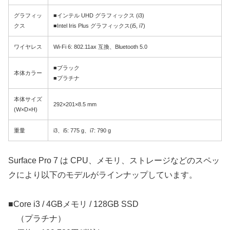
グラフィッ
■インテル UHD グラフィックス (i3)
クス
■Intel Iris Plus グラフィックス(i5, i7)
ワイヤレス
Wi-Fi 6: 802.11ax 互換、Bluetooth 5.0
■ブラック
本体カラー
■プラチナ
本体サイズ
292×201×8.5 mm
(W×D×H)
重量
i3、i5: 775 g、i7: 790 g
Surface Pro 7 は CPU、メモリ、ストレージなどのスペッ
クにより以下のモデルがラインナップしています。
■Core i3 / 4GBメモリ / 128GB SSD
（プラチナ）