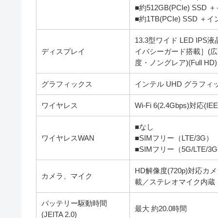
■約512GB(PCIe) SSD
■約1TB(PCIe) SSD 
13.3型ワイド LED IPS液
ディスプレイ
イバシーガード搭載］(
度・ノングレア)(Full HD)
グラフィックス
インテル UHD グラフィッ
ワイヤレス
Wi-Fi 6(2.4Gbps)対応(IEEE
■なし
ワイヤレスWAN
■SIMフリー（LTE/3G）
■SIMフリー（5G/LTE/3
HD解像度(720p)対応カ
カメラ、マイク
載／ステレオマイク内蔵
バッテリー駆動時間
最大 約20.0時間
(JEITA 2.0)