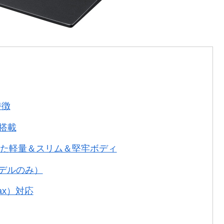
特徴
を搭載
た軽量＆スリム＆堅牢ボディ
モデルのみ）
1ax）対応