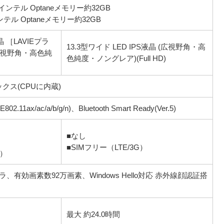
 ＋インテル Optaneメモリー約32GB
＋インテル Optaneメモリー約32GB
晶 ［LAVIEプラ
13.3型ワイド LED IPS液晶 (広視野角・高
広視野角・高色純
色純度・ノングレア)(Full HD)
クス(CPUに内蔵)
802.11ax/ac/a/b/g/n)、Bluetooth Smart Ready(Ver.5)
■なし
■SIMフリー（LTE/3G）
G）
メラ、有効画素数92万画素、Windows Hello対応 赤外線顔認証搭
最大 約24.0時間