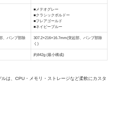
■メテオグレー
■クラシックボルドー
■フレアゴールド
■ネイビーブルー
(突起部、バンプ部除
307.2×216×16.7mm(突起部、バンプ部除
く)
約842g (最小構成)
中のモデルは、CPU・メモリ・ストレージなど柔軟にカスタ