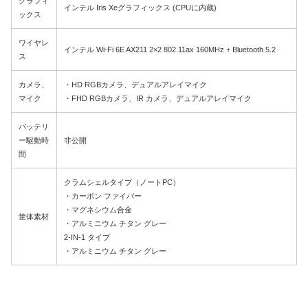
グラフィ
インテル Iris Xeグラフィックス (CPUに内蔵)
ックス
ワイヤレ
インテル Wi-Fi 6E AX211 2×2 802.11ax 160MHz + Bluetooth 5.2
ス
カメラ、
・HD RGBカメラ、デュアルアレイマイク
マイク
・FHD RGBカメラ、IR カメラ、デュアルアレイマイク
バッテリ
ー駆動時
非公開
間
クラムシェルタイプ（ノートPC）
・カーボン ファイバー
・マグネシウム合金
筐体素材
・アルミニウム チタン グレー
2-IN-1 タイプ
・アルミニウム チタン グレー