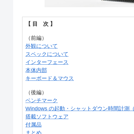
【 目 次 】
（前編）
外観について
スペックについて
インターフェース
本体内部
キーボード＆マウス
（後編）
ベンチマーク
Windows の起動・シャットダウン時間計
搭載ソフトウェア
付属品
まとめ