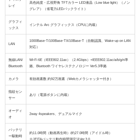
高色純度・広視野角 TFTカラー LED液晶（Low blue light）（ノン
レイ
グレア）（省電力LEDバックライト）
グラフィ
インテル Arc グラフィックス（CPUに内蔵）
ックス
1000Base-T/100Base-TX/10Base-T（自動認識、Wake-up on LAN
LAN
対応）
無線LAN/
Wi-Fi 6E（IEEE802.11ax）（2.4Gbps）+IEEE802.11ac/a/b/g/n準
Bluetooth
拠、Bluetooth ワイヤレステクノロジー Ver5.3準拠
カメラ
有効画素数 約92万画素（Webカメラシャッター付き）
指紋セン
あり（電源ボタンに内蔵）
サー
オーディ
2way 4speakers、デュアルマイク
オ
バッテリ
約11.0時間（動画再生時）/約27.0時間（アイドル時）
ー駆動時
※JEITAバッテリ動作時間測定法Ver.3.0