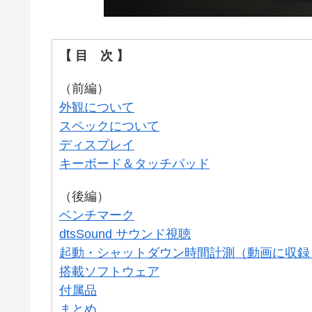
【 目 次 】
（前編）
外観について
スペックについて
ディスプレイ
キーボード＆タッチパッド
（後編）
ベンチマーク
dtsSound サウンド視聴
起動・シャットダウン時間計測（動画に収録
搭載ソフトウェア
付属品
まとめ