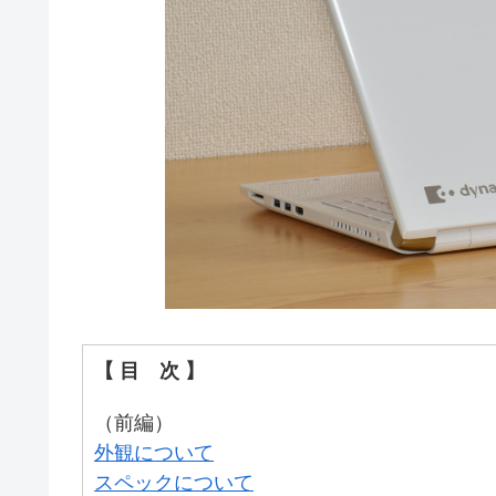
【 目 次 】
（前編）
外観について
スペックについて