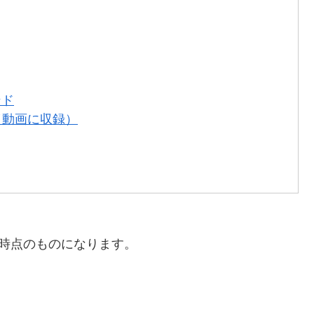
ンド
測（動画に収録）
日時点のものになります。