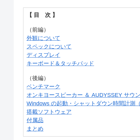
【 目 次 】
（前編）
外観について
スペックについて
ディスプレイ
キーボード＆タッチパッド
（後編）
ベンチマーク
オンキヨースピーカー ＆ AUDYSSEY サウ
Windows の起動・シャットダウン時間計
搭載ソフトウェア
付属品
まとめ