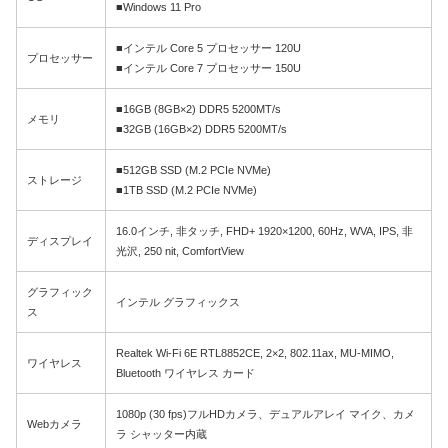
■Windows 11 Pro
■インテル Core 5 プロセッサー 120U
プロセッサー
■インテル Core 7 プロセッサー 150U
■16GB (8GB×2) DDR5 5200MT/s
メモリ
■32GB (16GB×2) DDR5 5200MT/s
■512GB SSD (M.2 PCIe NVMe)
ストレージ
■1TB SSD (M.2 PCIe NVMe)
16.0インチ, 非タッチ, FHD+ 1920×1200, 60Hz, WVA, IPS, 非
ディスプレイ
光沢, 250 nit, ComfortView
グラフィック
インテル グラフィックス
ス
Realtek Wi-Fi 6E RTL8852CE, 2×2, 802.11ax, MU-MIMO,
ワイヤレス
Bluetooth ワイヤレス カード
1080p (30 fps)フルHDカメラ、デュアルアレイ マイク、カメ
Webカメラ
ラ シャッター内蔵