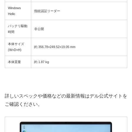
Windows
指紋認証リーダー
Hello
バッテリ駆動
非公開
時間
本体サイズ
約 356.78×249.52×19.05 mm
(W×D×H)
本体質量
約 1.87 kg
詳しいスペックや価格などの最新情報はデル公式サイトを
ご確認ください。