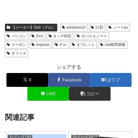
【メーカー】Dell（デル）
windows10
11型
ノートpc
パソコン
2in1
タッチ対応
モバイルノート
クーポン
inspiron
デル
タブレット
ssd標準搭載
オフィス
シェアする
X
Facebook
はてブ
LINE
コピー
関連記事
【レビュー】FMV
【レビュー】日本HP