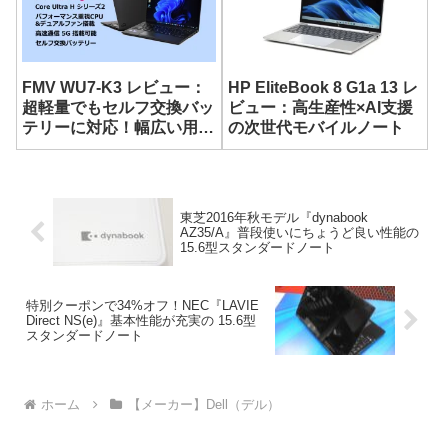
FMV WU7-K3 レビュー：
HP EliteBook 8 G1a 13 レ
超軽量でもセルフ交換バッ
ビュー：高生産性×AI支援
テリーに対応！幅広い用途
の次世代モバイルノート
に使える14型モバイルノ
ート
東芝2016年秋モデル『dynabook
AZ35/A』普段使いにちょうど良い性能の
15.6型スタンダードノート
特別クーポンで34%オフ！NEC『LAVIE
Direct NS(e)』基本性能が充実の 15.6型
スタンダードノート
ホーム
【メーカー】Dell（デル）