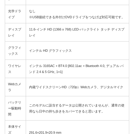
光学ドラ
なし
イブ
※USB接続できる外付けDVDドライブをつなげば対応可能です。
ディスプ
11.6-インチ HD (1366 x 768) LED-バックライト タッチ ディスプ
レイ
レイ
グラフィ
インテル HD グラフィックス
ックス
ワイヤレ
インテル 3165AC + BT4.0 [802.11ac + Bluetooth 4.0, デュアル バ
ス
ンド 2.4 & 5 GHz, 1×1]
Webカメ
内蔵ワイドスクリーンHD（720p）Webカメラ、デジタルマイク
ラ
バッテリ
このモデルに該当するデータは公開されていませんが、通常の使
ー駆動時
用なら日中の持ち歩きをカバーできると思います。
間
本体サイ
ズ
291.6×201.9×20.9 mm