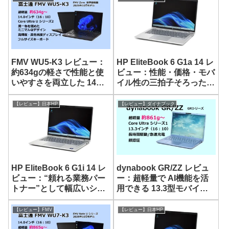
FMV WU5-K3 レビュー：
HP EliteBook 6 G1a 14 レ
約634gの軽さで性能と使
ビュー：性能・価格・モバ
いやすさを両立した 14型
イル性の三拍子そろった堅
モバイルノート
実な 14型 AIノート
【レビュー】日本HP
【レビュー】ダイナブック
HP EliteBook 6 G1i 14 レ
dynabook GR/ZZ レビュ
ビュー：“頼れる業務パー
ー：超軽量で AI機能を活
トナー”として幅広いシー
用できる 13.3型モバイル
ンで活用できる 14型 AIモ
ノート
バイルノート
【レビュー】FMV
【レビュー】日本HP