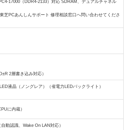
、PC4-17000（DDR4-2133）対応 SDRAM、デュアルチャネル
）
東芝PCあんしんサポート 修理相談窓口へ問い合わせてくださ
D±R 2層書き込み対応）
カラー LED液晶（ノングレア）（省電力LEDバックライト）
CPUに内蔵）
se-T（自動認識、Wake On LAN対応）