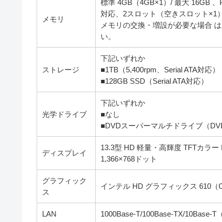
標準 4GB（4GB×1）/ 最大 16GB 
対応、2スロット（空きスロット×1
メモリ
メモリの交換・増設が必要な場合 は
い。
下記いずれか
ストレージ
■1TB（5,400rpm、Serial ATA対応）
■128GB SSD（Serial ATA対応）
下記いずれか
光学ドライブ
■なし
■DVDスーパーマルチドライブ（DV
13.3型 HD 軽量・高輝度 TFT
ディスプレイ
1,366×768ドット
グラフィック
インテル HD グラフィックス 610（
ス
LAN
1000Base-T/100Base-TX/10Ba