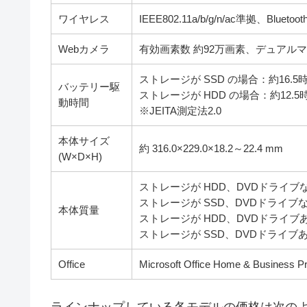
ワイヤレス
IEEE802.11a/b/g/n/ac準拠、Bluetoot
Webカメラ
有効画素数 約92万画素、デュアル
ストレージが SSD の場合：約16.5
バッテリー駆
ストレージが HDD の場合：約12.5
動時間
※JEITA測定法2.0
本体サイズ
約 316.0×229.0×18.2～22.4 mm
(W×D×H)
ストレージが HDD、DVDドライブなし
ストレージが SSD、DVDドライブなし
本体質量
ストレージが HDD、DVDドライブあり
ストレージが SSD、DVDドライブあり
Office
Microsoft Office Home & Busi
ラインナップしている各モデルの価格は次の