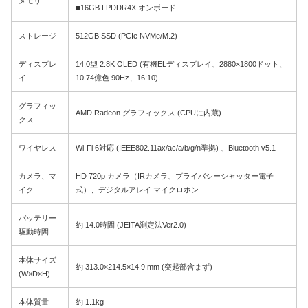
メモリ
■16GB LPDDR4X オンボード
ストレージ
512GB SSD (PCIe NVMe/M.2)
ディスプレ
14.0型 2.8K OLED (有機ELディスプレイ、2880×1800ドット、
イ
10.74億色 90Hz、16:10)
グラフィッ
AMD Radeon グラフィックス (CPUに内蔵)
クス
ワイヤレス
Wi-Fi 6対応 (IEEE802.11ax/ac/a/b/g/n準拠) 、Bluetooth v5.1
カメラ、マ
HD 720p カメラ（IRカメラ、プライバシーシャッター電子
イク
式）、デジタルアレイ マイクロホン
バッテリー
約 14.0時間 (JEITA測定法Ver2.0)
駆動時間
本体サイズ
約 313.0×214.5×14.9 mm (突起部含まず)
(W×D×H)
本体質量
約 1.1kg