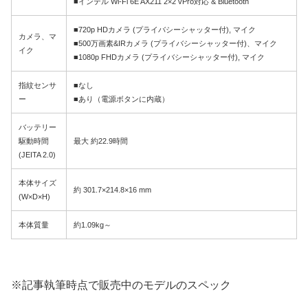
■インテル Wi-Fi 6E AX211 2×2 vPro対応 & Bluetooth
■720p HDカメラ (プライバシーシャッター付), マイク
カメラ、マ
■500万画素&IRカメラ (プライバシーシャッター付)、マイク
イク
■1080p FHDカメラ (プライバシーシャッター付), マイク
指紋センサ
■なし
ー
■あり（電源ボタンに内蔵）
バッテリー
駆動時間
最大 約22.9時間
(JEITA 2.0)
本体サイズ
約 301.7×214.8×16 mm
(W×D×H)
本体質量
約1.09kg～
※記事執筆時点で販売中のモデルのスペック