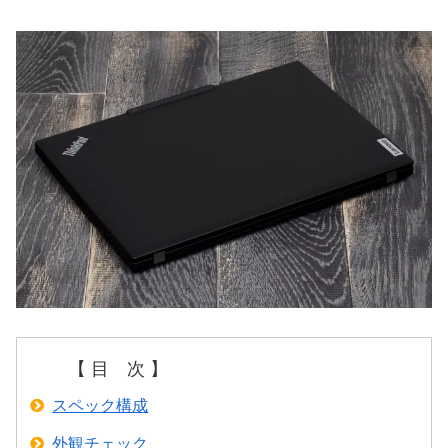
【 目 次 】
スペック構成
外観チェック