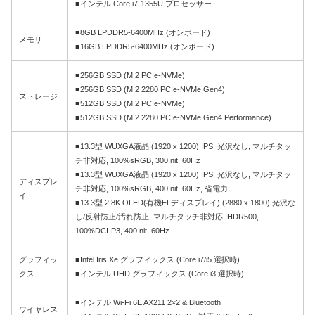
■インテル Core i7-1355U プロセッサー
■8GB LPDDR5-6400MHz (オンボード)
メモリ
■16GB LPDDR5-6400MHz (オンボード)
■256GB SSD (M.2 PCIe-NVMe)
■256GB SSD (M.2 2280 PCIe-NVMe Gen4)
ストレージ
■512GB SSD (M.2 PCIe-NVMe)
■512GB SSD (M.2 2280 PCIe-NVMe Gen4 Performance)
■13.3型 WUXGA液晶 (1920 x 1200) IPS, 光沢なし, マルチタッ
チ非対応, 100%sRGB, 300 nit, 60Hz
■13.3型 WUXGA液晶 (1920 x 1200) IPS, 光沢なし, マルチタッ
ディスプレ
チ非対応, 100%sRGB, 400 nit, 60Hz, 省電力
イ
■13.3型 2.8K OLED(有機ELディスプレイ) (2880 x 1800) 光沢な
し/反射防止/汚れ防止, マルチタッチ非対応, HDR500,
100%DCI-P3, 400 nit, 60Hz
グラフィッ
■Intel Iris Xe グラフィックス (Core i7/i5 選択時)
クス
■インテル UHD グラフィックス (Core i3 選択時)
■インテル Wi-Fi 6E AX211 2×2 & Bluetooth
ワイヤレス