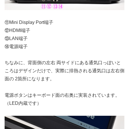
⑪Mini Display Port端子
⑫HDMI端子
⑬LAN端子
⑭電源端子
ちなみに、背面側の左右 両サイドにある通気口っぽいと
ころはデザインだけで、実際に排熱される通気口は左右側
面の 2箇所になります。
電源ボタンはキーボード面の右奥に実装されています。
（LED内蔵です）