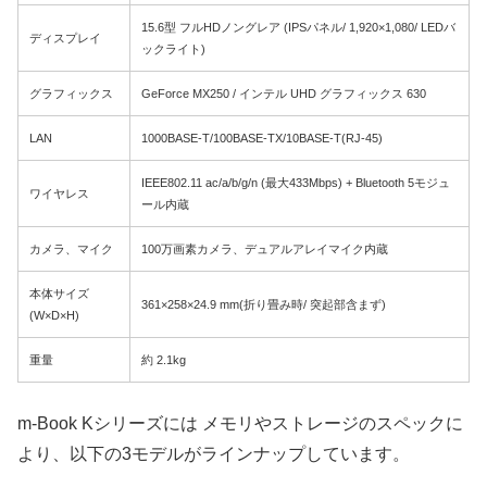
15.6型 フルHDノングレア (IPSパネル/ 1,920×1,080/ LEDバ
ディスプレイ
ックライト)
グラフィックス
GeForce MX250 / インテル UHD グラフィックス 630
LAN
1000BASE-T/100BASE-TX/10BASE-T(RJ-45)
IEEE802.11 ac/a/b/g/n (最大433Mbps) + Bluetooth 5モジュ
ワイヤレス
ール内蔵
カメラ、マイク
100万画素カメラ、デュアルアレイマイク内蔵
本体サイズ
361×258×24.9 mm(折り畳み時/ 突起部含まず)
(W×D×H)
重量
約 2.1kg
m-Book Kシリーズには メモリやストレージのスペックに
より、以下の3モデルがラインナップしています。