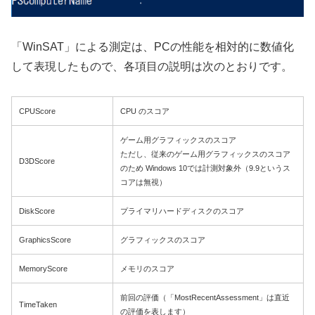
「WinSAT」による測定は、PCの性能を相対的に数値化
して表現したもので、各項目の説明は次のとおりです。
CPUScore
CPU のスコア
ゲーム用グラフィックスのスコア
ただし、従来のゲーム用グラフィックスのスコア
D3DScore
のため Windows 10では計測対象外（9.9というス
コアは無視）
DiskScore
プライマリハードディスクのスコア
GraphicsScore
グラフィックスのスコア
MemoryScore
メモリのスコア
前回の評価（「MostRecentAssessment」は直近
TimeTaken
の評価を表します）