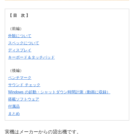
【 目 次 】
（前編）
外観について
スペックについて
ディスプレイ
キーボード＆タッチパッド
（後編）
ベンチマーク
サウンド チェック
Windows の起動・シャットダウン時間計測（動画に収録）
搭載ソフトウェア
付属品
まとめ
実機はメーカーからの貸出機です。