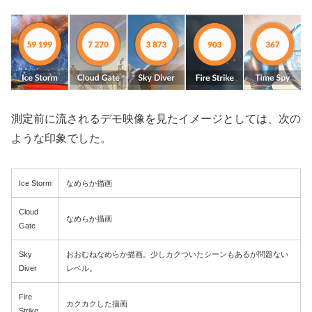
測定前に流されるデモ映像を見たイメージとしては、次の
ような印象でした。
Ice Storm
なめらか描画
Cloud
なめらか描画
Gate
Sky
おおむねなめらか描画。少しカクついたシーンもあるが問題ない
Diver
レベル。
Fire
カクカクした描画
Strike