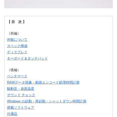
【 目 次 】
（前編）
外観について
スペック構成
ディスプレイ
キーボード＆タッチパッド
（後編）
ベンチマーク
RAWデータ現像・動画エンコード処理時間計測
駆動音・表面温度
サウンド チェック
Windows の起動・再起動・シャットダウン時間計測
搭載ソフトウェア
付属品