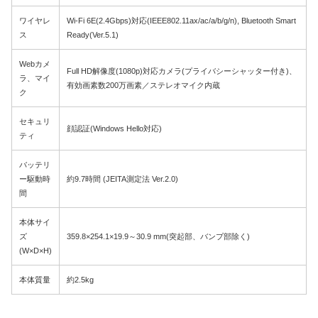
ワイヤレ
Wi-Fi 6E(2.4Gbps)対応(IEEE802.11ax/ac/a/b/g/n), Bluetooth Smart
ス
Ready(Ver.5.1)
Webカメ
Full HD解像度(1080p)対応カメラ(プライバシーシャッター付き)、
ラ、マイ
有効画素数200万画素／ステレオマイク内蔵
ク
セキュリ
顔認証(Windows Hello対応)
ティ
バッテリ
ー駆動時
約9.7時間 (JEITA測定法 Ver.2.0)
間
本体サイ
ズ
359.8×254.1×19.9～30.9 mm(突起部、バンプ部除く)
(W×D×H)
本体質量
約2.5kg