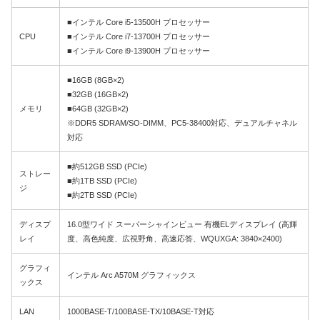
■インテル Core i5-13500H プロセッサー
CPU
■インテル Core i7-13700H プロセッサー
■インテル Core i9-13900H プロセッサー
■16GB (8GB×2)
■32GB (16GB×2)
メモリ
■64GB (32GB×2)
※DDR5 SDRAM/SO-DIMM、PC5-38400対応、デュアルチャネル
対応
■約512GB SSD (PCIe)
ストレー
■約1TB SSD (PCIe)
ジ
■約2TB SSD (PCIe)
ディスプ
16.0型ワイド スーパーシャインビュー 有機ELディスプレイ (高輝
レイ
度、高色純度、広視野角、高速応答、WQUXGA: 3840×2400)
グラフィ
インテル Arc A570M グラフィックス
ックス
LAN
1000BASE-T/100BASE-TX/10BASE-T対応