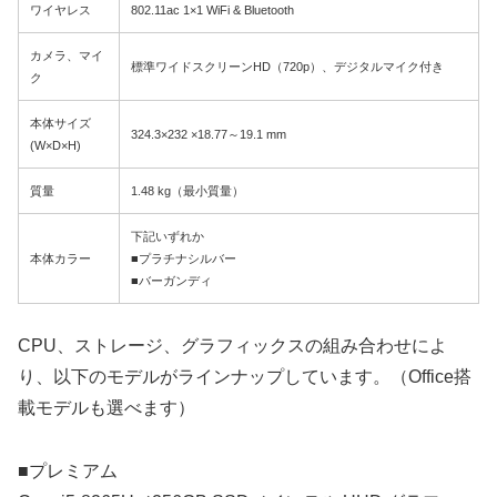
ワイヤレス
802.11ac 1×1 WiFi & Bluetooth
カメラ、マイ
標準ワイドスクリーンHD（720p）、デジタルマイク付き
ク
本体サイズ
324.3×232 ×18.77～19.1 mm
(W×D×H)
質量
1.48 kg（最小質量）
下記いずれか
本体カラー
■プラチナシルバー
■バーガンディ
CPU、ストレージ、グラフィックスの組み合わせによ
り、以下のモデルがラインナップしています。（Office搭
載モデルも選べます）
■プレミアム