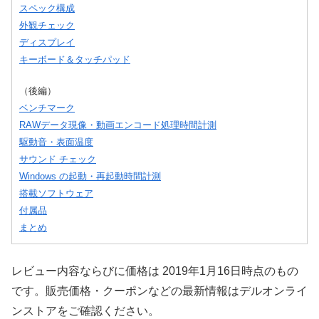
スペック構成
外観チェック
ディスプレイ
キーボード＆タッチパッド
（後編）
ベンチマーク
RAWデータ現像・動画エンコード処理時間計測
駆動音・表面温度
サウンド チェック
Windows の起動・再起動時間計測
搭載ソフトウェア
付属品
まとめ
レビュー内容ならびに価格は 2019年1月16日時点のもの
です。販売価格・クーポンなどの最新情報はデルオンライ
ンストアをご確認ください。