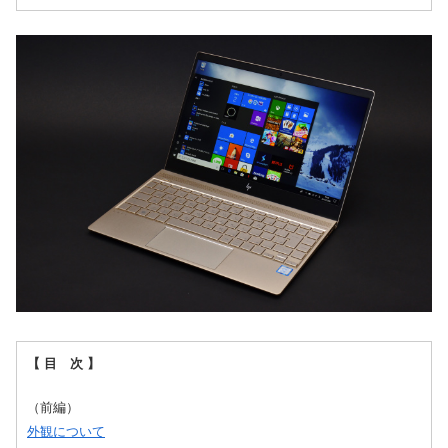
【 目 次 】
（前編）
外観について