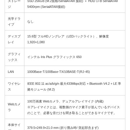
ストレー
SSD 256GB (M.2規格/SerialATAIII 接続) ＋ HDD 1TB SerialATAII
ジ
5400rpm (SerialATAIII接続)
光学ドラ
なし
イブ
ディスプ
15.6型 フルHDノングレア（LEDバックライト）、解像度
レイ
1,920×1,080
グラフィ
インテル Iris Plus グラフィックス 650
ックス
LAN
1000Base-T/100Base-TX/10BASE-T(RJ-45)
ワイヤレ
IEEE 802.11 ac/a/b/g/n 最大433Mbps対応 + Bluetooth V4.2 + LE 準
ス
拠モジュール (M.2)
100万画素 Webカメラ、デュアルアレイマイク (内蔵)
Webカメ
※アレイマイクとは、複数個のマイク素子が並んでいるデバイス
ラ
のことで、必要な音だけを聞き取ることができるマイクです。
本体サイ
379.5×249.9×21.0 mm (折り畳み時/ 突起部含まず)