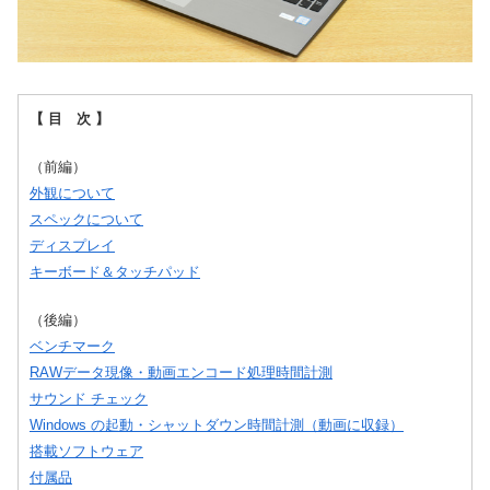
【 目 次 】
（前編）
外観について
スペックについて
ディスプレイ
キーボード＆タッチパッド
（後編）
ベンチマーク
RAWデータ現像・動画エンコード処理時間計測
サウンド チェック
Windows の起動・シャットダウン時間計測（動画に収録）
搭載ソフトウェア
付属品