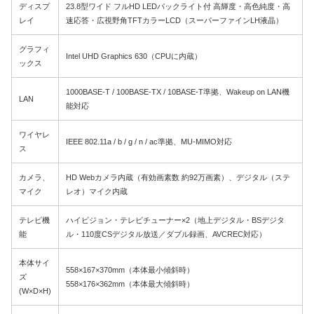
ディスプ
23.8型ワイド フルHD LEDバックライト付 高輝度・高色純度・高
レイ
速応答・広視野角TFTカラーLCD（スーパーファインLH液晶）
グラフィ
Intel UHD Graphics 630（CPUに内蔵）
ックス
1000BASE-T / 100BASE-TX / 10BASE-T準拠、Wakeup on LAN機
LAN
能対応
ワイヤレ
IEEE 802.11a / b / g / n / ac準拠、MU-MIMO対応
ス
カメラ、
HD Webカメラ内蔵（有効画素数 約92万画素）、デジタル（ステ
マイク
レオ）マイク内蔵
テレビ機
ハイビジョン・テレビチューナー×2（地上デジタル・BSデジタ
能
ル・110度CSデジタル放送／ダブル録画、AVCREC対応）
本体サイ
558×167×370mm（本体最小傾斜時）
ズ
558×176×362mm（本体最大傾斜時）
(W×D×H)