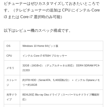
ビチューナーはぜひカスタマイズしておきたいところで
す。（テレビチューナーの追加は CPU にインテル Core
i3 または Core i7 選択時のみ可能）
以下はレビュー機のスペック構成です。
OS
Windows 10 Home 64ビット版
CPU
インテル Core i7-8750H プロセッサー
32GB（16GB×2）（デュアルチャネル対応） DDR4 SDRAM PC4-
メモリ
21333
ストレー
約3TB HDD（Serial ATA、5,400回転/分） ＋ インテル Optaneメモ
ジ
リー約16GB
光学ドラ
BDXL対応 Blu-ray Discドライブ（スーパーマルチドライブ機能対
イブ
応）