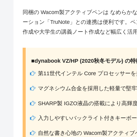
同梱の Wacom製アクティブペンは なめら
ーション「TruNote」との連携は便利です
作成や大学生の講義ノート作成など幅広く活
■dynabook VZ/HP (2020秋冬モデル) の
第11世代インテル Core プロセッサー
マグネシウム合金を採用した軽量で堅牢
SHARP製 IGZO液晶の搭載により
入力しやすいバックライト付きキーボー
自然な書き心地の Wacom製アクティ